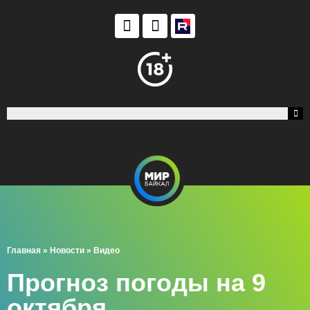
Главная
»
Новости
»
Видео
Прогноз погоды на 9
октября