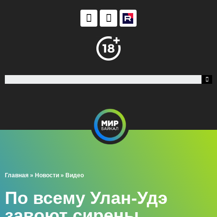
Главная
»
Новости
»
Видео
По всему Улан-Удэ
завоют сирены