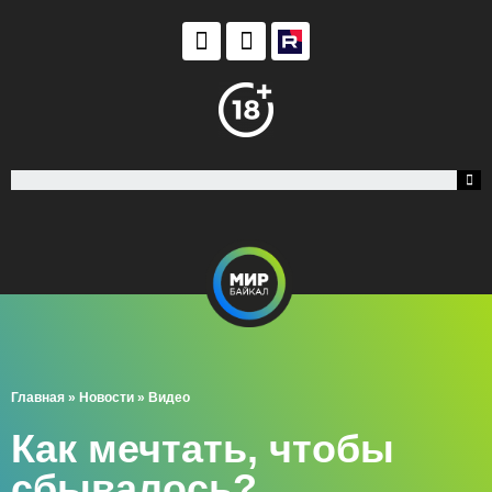
Главная
»
Новости
»
Видео
Как мечтать, чтобы
сбывалось?