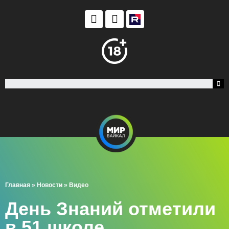
Главная
»
Новости
»
Видео
День Знаний отметили
в 51 школе