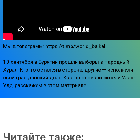
Мы в телеграмм: https://t.me/world_baikal
10 сентября в Бурятии прошли выборы в Народный
Хурал. Кто-то остался в стороне, другие — исполнили
свой гражданский долг. Как голосовали жители Улан-
Удэ, расскажем в этом материале.
Читайте также: