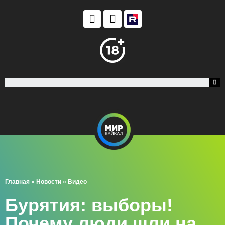
Главная
»
Новости
»
Видео
Бурятия: выборы!
Почему люди шли на