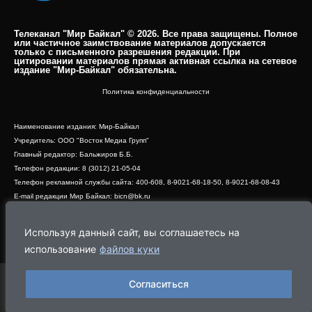
Телеканал "Мир Байкал" © 2026. Все права защищены. Полное
или частичное заимствование материалов допускается
только с письменного разрешения редакции. При
цитировании материалов прямая активная ссылка на сетевое
издание "Мир-Байкал" обязательна.​
Политика конфиденциальности
Наименование издания: Мир-Байкал
Учредитель: ООО "Восток Медиа Групп"
Главный редактор: Бальжиров Б.Б.
Телефон редакции: 8 (3012) 21-05-04
Телефон рекламной службы сайта: 400-608, 8-9021-68-18-50, 8-9021-68-08-43
E-mail редакции Мир Байкал: bicn@bk.ru
Свидетельство о регистрации СМИ ЭЛ № ФС 77 - 83390 от 07.06.2022, выдано
Роскомнадзором
Используя данный сайт, вы соглашаетесь на
Адрес редакции: 670000, г. Улан-Удэ, ул. Профсоюзная, дом 44, офис 1
использование
файлов куки
Согласиться
Программа
Эфир
Новости
Видео
Реклама
О нас