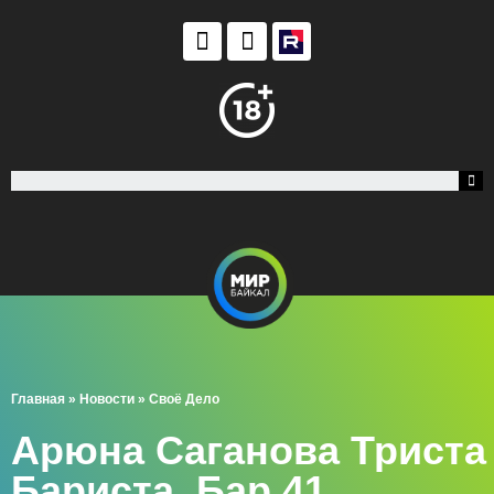
Главная
»
Новости
»
Своё Дело
Арюна Саганова Триста
Бариста, Бар 41