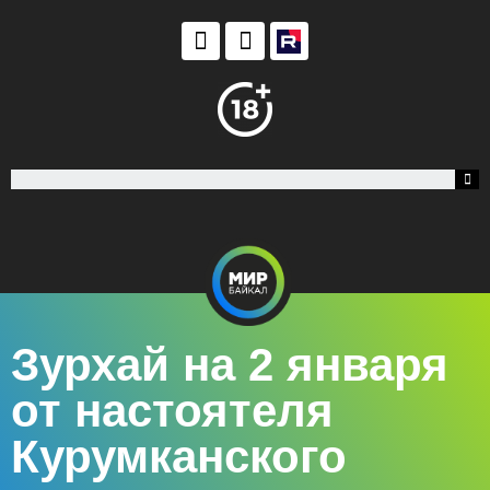
Зурхай на 2 января
от настоятеля
Курумканского