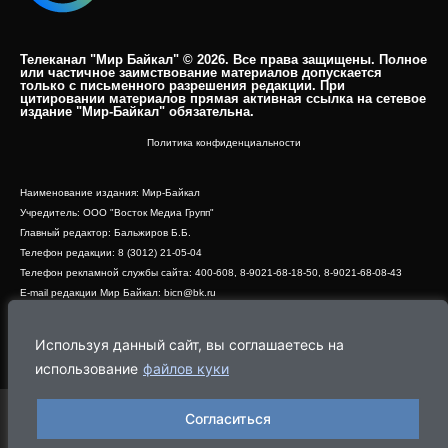
Телеканал "Мир Байкал" © 2026. Все права защищены. Полное
или частичное заимствование материалов допускается
только с письменного разрешения редакции. При
цитировании материалов прямая активная ссылка на сетевое
издание "Мир-Байкал" обязательна.​
Политика конфиденциальности
Наименование издания: Мир-Байкал
Учредитель: ООО "Восток Медиа Групп"
Главный редактор: Бальжиров Б.Б.
Телефон редакции: 8 (3012) 21-05-04
Телефон рекламной службы сайта: 400-608, 8-9021-68-18-50, 8-9021-68-08-43
E-mail редакции Мир Байкал: bicn@bk.ru
Свидетельство о регистрации СМИ ЭЛ № ФС 77 - 83390 от 07.06.2022, выдано
Роскомнадзором
Используя данный сайт, вы соглашаетесь на
Адрес редакции: 670000, г. Улан-Удэ, ул. Профсоюзная, дом 44, офис 1
использование
файлов куки
Согласиться
Программа
Эфир
Новости
Видео
Реклама
О нас