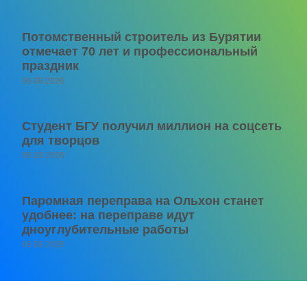
Потомственный строитель из Бурятии
отмечает 70 лет и профессиональный
праздник
06.08.2026
Студент БГУ получил миллион на соцсеть
для творцов
06.08.2026
Паромная переправа на Ольхон станет
удобнее: на переправе идут
дноуглубительные работы
06.08.2026