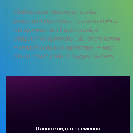
«Сейчас нам пожелали, чтобы
делегации утроились – то есть сейчас
мы принимали 13 делегаций, а
обещают 39 приехать. Мы этого хотим
– сила России в ее единстве», — мэр
Ольхонского района Андрей Тыхеев.