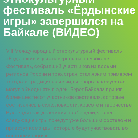
фестиваль «Ёрдынские
игры» завершился на
Байкале (ВИДЕО)
Vlll Международный этнокультурный фестиваль
«Ёрдынские игры» завершился на Байкале.
Фестиваль, собравший участников из восьми
регионов России и трех стран, стал ярким примером
того, как традиционные виды спорта и искусство
могут объединять людей. Берег Байкала принял
более шестисот участников фестиваля, которые
состязались в силе, ловкости, красоте и творчестве.
Руководители делегаций пообещали, что на
следующие игры приедут уже большим составом и
привезут команды, которые будут участвовать во
всех номинациях.