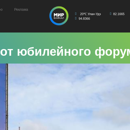
ео
Реклама
20℃ Улан-Удэ
82.1665
94.8366
 от юбилейного фору