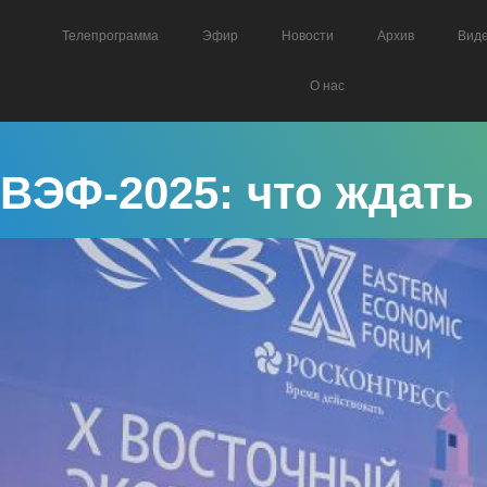
Телепрограмма
Эфир
Новости
Архив
Вид
О нас
ВЭФ-2025: что ждать