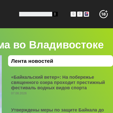
ма во Владивостоке
Лента новостей
«Байкальский ветер»: На побережье
священного озера проходит престижный
фестиваль водных видов спорта
07.08.2026
Утверждены меры по защите Байкала до