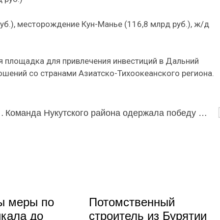
уб.), месторождение Кун-Манье (116,8 млрд руб.), ж/д
ая площадка для привлечения инвестиций в Дальний
ошений со странами Азиатско-Тихоокеанского региона.
ась с составом на чемпионат Европы
Команда Нукутского района одержала победу в Губернаторских скачках
ы меры по
Потомственный
кала до
строитель из Бурятии