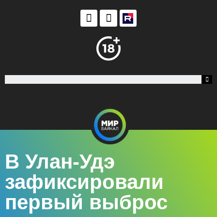
В Улан-Удэ
зафиксировали
первый выброс