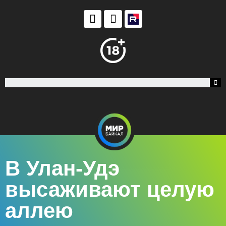
В Улан-Удэ
высаживают целую
аллею