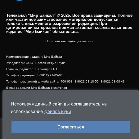
Телеканал "Мир Байкал" © 2026. Все права защищены. Полное
или частичное заимствование материалов допускается
только с письменного разрешения редакции. При
цитировании материалов прямая активная ссылка на сетевое
издание "Мир-Байкал" обязательна.​
Политика конфиденциальности
Наименование издания: Мир-Байкал
Учредитель: ООО "Восток Медиа Групп"
Главный редактор: Бальжиров Б.Б.
Телефон редакции: 8 (3012) 21-05-04
Телефон рекламной службы сайта: 400-608, 8-9021-68-18-50, 8-9021-68-08-43
E-mail редакции Мир Байкал: bicn@bk.ru
Свидетельство о регистрации СМИ ЭЛ № ФС 77 - 83390 от 07.06.2022, выдано
Роскомнадзором
Используя данный сайт, вы соглашаетесь на
Адрес редакции: 670000, г. Улан-Удэ, ул. Профсоюзная, дом 44, офис 1
использование
файлов куки
Согласиться
Программа
Эфир
Новости
Видео
Реклама
О нас