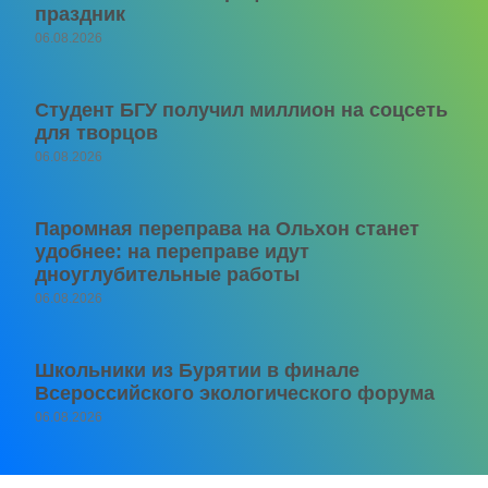
праздник
06.08.2026
Студент БГУ получил миллион на соцсеть
для творцов
06.08.2026
Паромная переправа на Ольхон станет
удобнее: на переправе идут
дноуглубительные работы
06.08.2026
Школьники из Бурятии в финале
Всероссийского экологического форума
06.08.2026