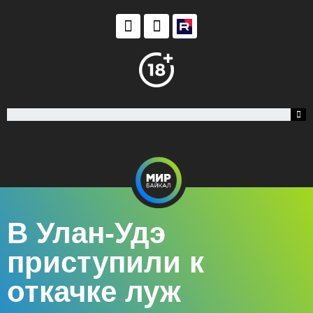
В Улан-Удэ
приступили к
откачке луж