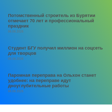
Потомственный строитель из Бурятии
отмечает 70 лет и профессиональный
праздник
06.08.2026
Студент БГУ получил миллион на соцсеть
для творцов
06.08.2026
Паромная переправа на Ольхон станет
удобнее: на переправе идут
дноуглубительные работы
06.08.2026