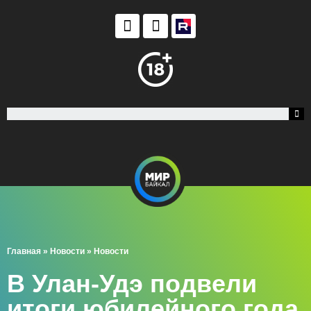
Главная
»
Новости
»
Новости
В Улан-Удэ подвели
итоги юбилейного года