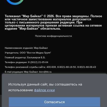
Телеканал "Мир Байкал" © 2026. Все права защищены. Полное
или частичное заимствование материалов допускается
только с письменного разрешения редакции. При
цитировании материалов прямая активная ссылка на сетевое
издание "Мир-Байкал" обязательна.​
Политика конфиденциальности
Наименование издания: Мир-Байкал
Учредитель: ООО "Восток Медиа Групп"
Главный редактор: Бальжиров Б.Б.
Телефон редакции: 8 (3012) 21-05-04
Телефон рекламной службы сайта: 400-608, 8-9021-68-18-50, 8-9021-68-08-43
E-mail редакции Мир Байкал: bicn@bk.ru
Свидетельство о регистрации СМИ ЭЛ № ФС 77 - 83390 от 07.06.2022, выдано
Роскомнадзором
Используя данный сайт, вы соглашаетесь на
Адрес редакции: 670000, г. Улан-Удэ, ул. Профсоюзная, дом 44, офис 1
использование
файлов куки
Согласиться
Программа
Эфир
Новости
Видео
Реклама
О нас