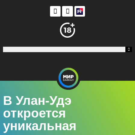
В Улан-Удэ
откроется
уникальная