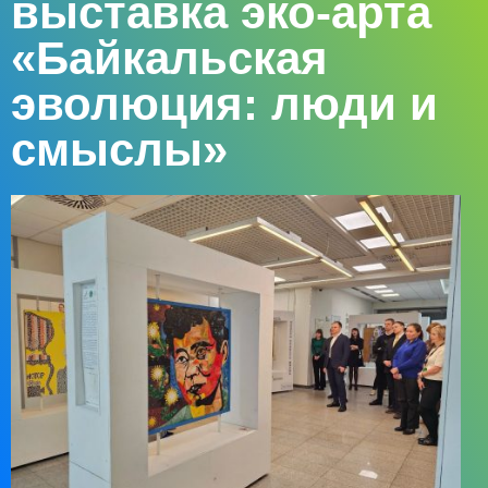
выставка эко-арта
«Байкальская
эволюция: люди и
смыслы»