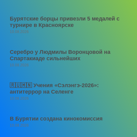
Бурятские борцы привезли 5 медалей с
турнире в Красноярске
10.08.2026
Серебро у Людмилы Воронцовой на
Спартакиаде сильнейших
10.08.2026
🇷🇺🇲🇳 Учения «Сэлэнгэ-2026»:
антитеррор на Селенге
10.08.2026
В Бурятии создана кинокомиссия
10.08.2026