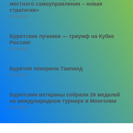
местного самоуправления – новая
стратегия»
05.08.2026
Бурятские лучники — триумф на Кубке
России!
05.08.2026
Бурятия покорила Таиланд
05.08.2026
Бурятские ветераны собрали 26 медалей
на международном турнире в Монголии
05.08.2026