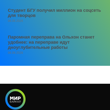
Студент БГУ получил миллион на соцсеть
для творцов
06.08.2026
Паромная переправа на Ольхон станет
удобнее: на переправе идут
дноуглубительные работы
06.08.2026