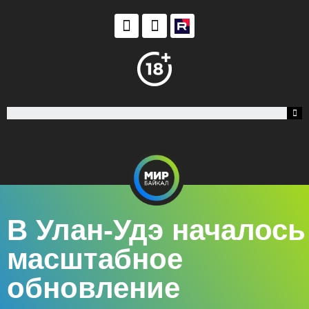
В Улан-Удэ началось
масштабное
обновление