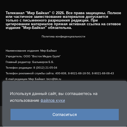
Телеканал "Мир Байкал" © 2026. Все права защищены. Полное
или частичное заимствование материалов допускается
только с письменного разрешения редакции. При
цитировании материалов прямая активная ссылка на сетевое
издание "Мир-Байкал" обязательна.​
Политика конфиденциальности
Наименование издания: Мир-Байкал
Учредитель: ООО "Восток Медиа Групп"
Главный редактор: Бальжиров Б.Б.
Телефон редакции: 8 (3012) 21-05-04
Телефон рекламной службы сайта: 400-608, 8-9021-68-18-50, 8-9021-68-08-43
E-mail редакции Мир Байкал: bicn@bk.ru
Свидетельство о регистрации СМИ ЭЛ № ФС 77 - 83390 от 07.06.2022, выдано
Роскомнадзором
Используя данный сайт, вы соглашаетесь на
Адрес редакции: 670000, г. Улан-Удэ, ул. Профсоюзная, дом 44, офис 1
использование
файлов куки
Согласиться
Программа
Эфир
Новости
Видео
Реклама
О нас