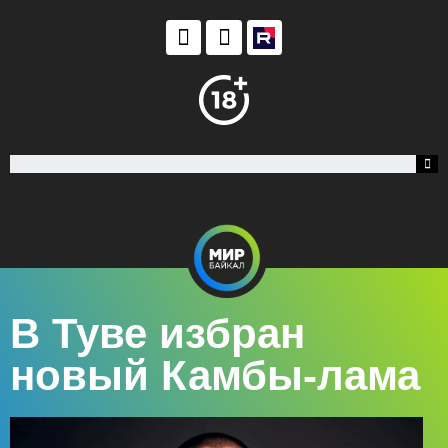
В Туве избран
новый Камбы-лама