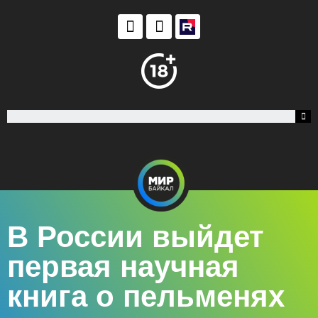
В России выйдет
первая научная
книга о пельменях