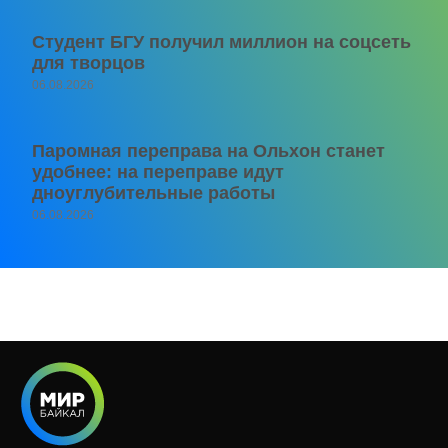
Студент БГУ получил миллион на соцсеть
для творцов
06.08.2026
Паромная переправа на Ольхон станет
удобнее: на переправе идут
дноуглубительные работы
06.08.2026