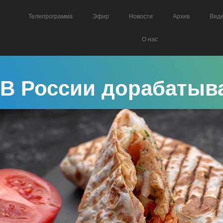
Телепрограмма
Эфир
Новости
Архив
Вид
О нас
В России дорабатыв