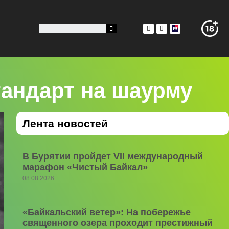
андарт на шаурму
Лента новостей
В Бурятии пройдет VII международный
марафон «Чистый Байкал»
08.08.2026
«Байкальский ветер»: На побережье
священного озера проходит престижный