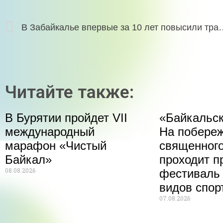
В Забайкалье впервые за 10 ле
Читайте также:
В Бурятии пройдет VII
«Байкальск
международный
На побере
марафон «Чистый
священного
Байкал»
проходит п
08.08.2026
фестиваль
видов спор
07.08.2026