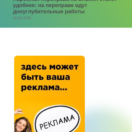
удобнее: на переправе идут
дноуглубительные работы
06.08.2026
к