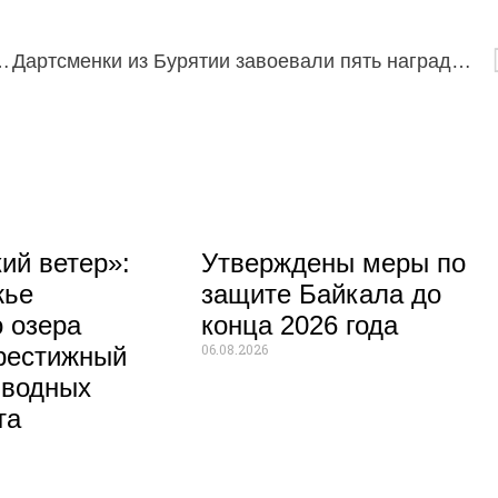
т повысили транспортный налог
Дартсменки из Бурятии завоевали пять наград на международном турнире в Казахстане
ий ветер»:
Утверждены меры по
жье
защите Байкала до
 озера
конца 2026 года
06.08.2026
рестижный
 водных
та