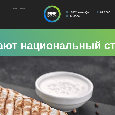
ео
Реклама
18℃ Улан-Удэ
82.1665
94.8366
ают национальный ст