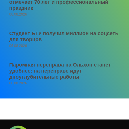
отмечает 70 лет и профессиональный
праздник
06.08.2026
Студент БГУ получил миллион на соцсеть
для творцов
06.08.2026
Паромная переправа на Ольхон станет
удобнее: на переправе идут
дноуглубительные работы
06.08.2026