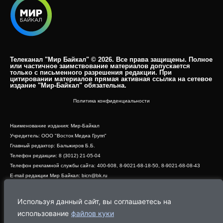
Телеканал "Мир Байкал" © 2026. Все права защищены. Полное
или частичное заимствование материалов допускается
только с письменного разрешения редакции. При
цитировании материалов прямая активная ссылка на сетевое
издание "Мир-Байкал" обязательна.​
Политика конфиденциальности
Наименование издания: Мир-Байкал
Учредитель: ООО "Восток Медиа Групп"
Главный редактор: Бальжиров Б.Б.
Телефон редакции: 8 (3012) 21-05-04
Телефон рекламной службы сайта: 400-608, 8-9021-68-18-50, 8-9021-68-08-43
E-mail редакции Мир Байкал: bicn@bk.ru
Свидетельство о регистрации СМИ ЭЛ № ФС 77 - 83390 от 07.06.2022, выдано
Роскомнадзором
Используя данный сайт, вы соглашаетесь на
Адрес редакции: 670000, г. Улан-Удэ, ул. Профсоюзная, дом 44, офис 1
использование
файлов куки