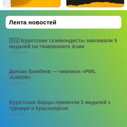
Лента новостей
🇷🇺 Бурятские тхэквондисты завоевали 5
медалей на Чемпионате Азии
10.08.2026
Данзан Бембеев — чемпион «PWL
JUNIOR»
10.08.2026
Бурятские борцы привезли 5 медалей с
турнире в Красноярске
10.08.2026