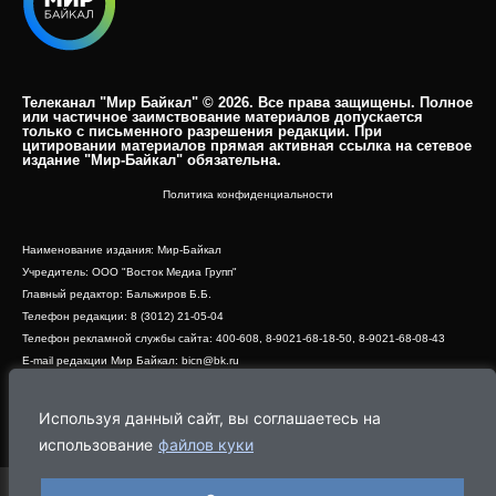
Телеканал "Мир Байкал" © 2026. Все права защищены. Полное
или частичное заимствование материалов допускается
только с письменного разрешения редакции. При
цитировании материалов прямая активная ссылка на сетевое
издание "Мир-Байкал" обязательна.​
Политика конфиденциальности
Наименование издания: Мир-Байкал
Учредитель: ООО "Восток Медиа Групп"
Главный редактор: Бальжиров Б.Б.
Телефон редакции: 8 (3012) 21-05-04
Телефон рекламной службы сайта: 400-608, 8-9021-68-18-50, 8-9021-68-08-43
E-mail редакции Мир Байкал: bicn@bk.ru
Свидетельство о регистрации СМИ ЭЛ № ФС 77 - 83390 от 07.06.2022, выдано
Роскомнадзором
Используя данный сайт, вы соглашаетесь на
Адрес редакции: 670000, г. Улан-Удэ, ул. Профсоюзная, дом 44, офис 1
использование
файлов куки