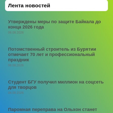
Лента новостей
Утверждены меры по защите Байкала до
конца 2026 года
06.08.2026
Потомственный строитель из Бурятии
отмечает 70 лет и профессиональный
праздник
06.08.2026
Студент БГУ получил миллион на соцсеть
для творцов
06.08.2026
Паромная переправа на Ольхон станет