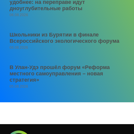
удобнее: на переправе идут
дноуглубительные работы
06.08.2026
Школьники из Бурятии в финале
Всероссийского экологического форума
06.08.2026
В Улан-Удэ прошёл форум «Реформа
местного самоуправления – новая
стратегия»
05.08.2026