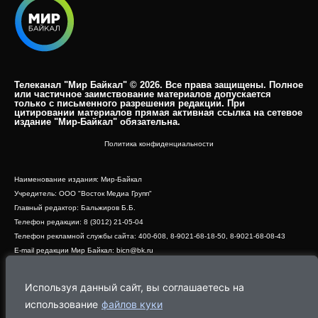
Телеканал "Мир Байкал" © 2026. Все права защищены. Полное
или частичное заимствование материалов допускается
только с письменного разрешения редакции. При
цитировании материалов прямая активная ссылка на сетевое
издание "Мир-Байкал" обязательна.​
Политика конфиденциальности
Наименование издания: Мир-Байкал
Учредитель: ООО "Восток Медиа Групп"
Главный редактор: Бальжиров Б.Б.
Телефон редакции: 8 (3012) 21-05-04
Телефон рекламной службы сайта: 400-608, 8-9021-68-18-50, 8-9021-68-08-43
E-mail редакции Мир Байкал: bicn@bk.ru
Свидетельство о регистрации СМИ ЭЛ № ФС 77 - 83390 от 07.06.2022, выдано
Роскомнадзором
Используя данный сайт, вы соглашаетесь на
Адрес редакции: 670000, г. Улан-Удэ, ул. Профсоюзная, дом 44, офис 1
использование
файлов куки