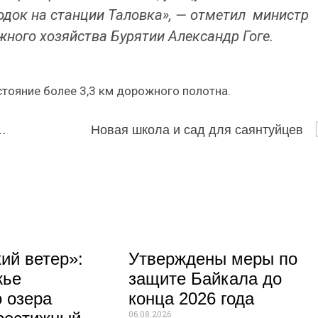
одок на станции Таловка», — отметил министр
жного хозяйства Бурятии Александр Гоге.
стояние более 3,3 км дорожного полотна.
а «Экспортер года» в ДФО из Бурятии
Новая школа и сад для саянтуйцев
ий ветер»:
Утверждены меры по
жье
защите Байкала до
 озера
конца 2026 года
06.08.2026