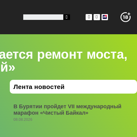
ается ремонт моста,
ей»
Лента новостей
В Бурятии пройдет VII международный
марафон «Чистый Байкал»
08.08.2026