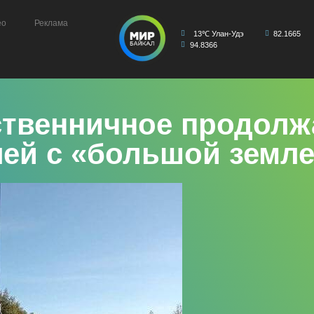
ео
Реклама
13℃ Улан-Удэ
82.1665
94.8366
ственничное продолж
ей с «большой земл