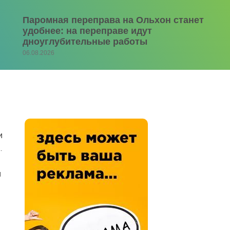
Паромная переправа на Ольхон станет
удобнее: на переправе идут
дноуглубительные работы
06.08.2026
и
.
л