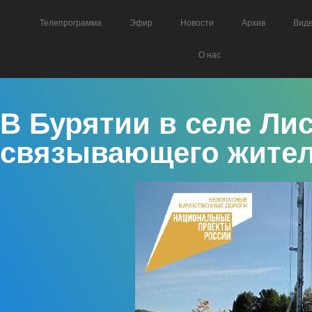
Телепрограмма
Эфир
Новости
Архив
Вид
О нас
В Бурятии в селе Ли
связывающего жител