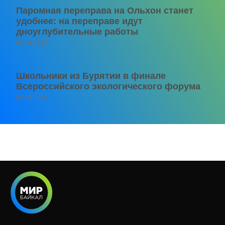
Паромная переправа на Ольхон станет
удобнее: на переправе идут
дноуглубительные работы
06.08.2026
Школьники из Бурятии в финале
Всероссийского экологического форума
06.08.2026