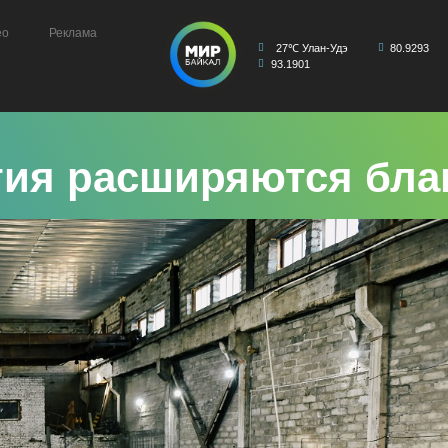
ео
Реклама
27℃ Улан-Удэ
80.9293
93.1901
тия расширяются бла