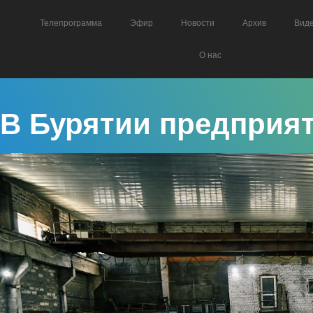
Телепрограмма
Эфир
Новости
Архив
Вид
О нас
В Бурятии предприя