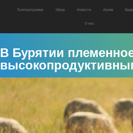
Телепрограмма
Эфир
Новости
Архив
Вид
О нас
В Бурятии племенно
высокопродуктивным