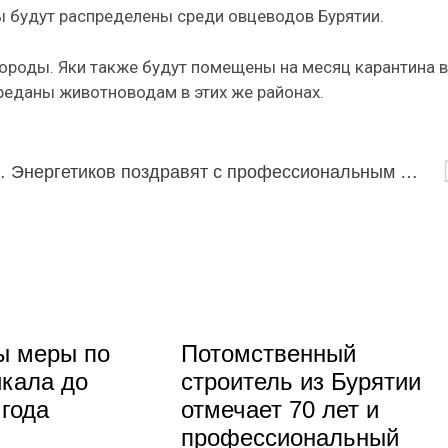
 будут распределены среди овцеводов Бурятии.
породы. Яки также будут помещены на месяц карантина в
реданы животноводам в этих же районах.
 HYPE!ОВОСТИ 165
Энергетиков поздравят с профессиональным праздником иллюминацией на телебашне в Улан-Удэ
ы меры по
Потомственный
кала до
строитель из Бурятии
 года
отмечает 70 лет и
профессиональный