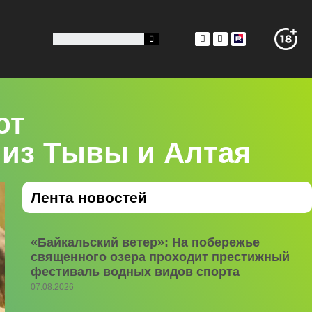
ют
из Тывы и Алтая
Лента новостей
«Байкальский ветер»: На побережье
священного озера проходит престижный
фестиваль водных видов спорта
07.08.2026