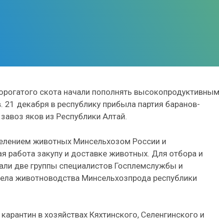
корогатого скота начали пополнять высокопродуктивны
. 21 декабря в республику прибыла партия баранов-
завоз яков из Республики Алтай.
селением животных Минсельхозом России и
 работа закупу и доставке животных. Для отбора и
хали две группы специалистов Госплемслужбы и
тдела животноводства Минсельхозпрода республики
арантин в хозяйствах Кяхтинского, Селенгинского и