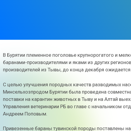
В Бурятии племенное поголовье крупнорогатого и мел
баранами-производителями и яками из других регионов
производителей из Тывы, до конца декабря ожидается 
С целью улучшения породных качеств разводимых на
Минсельхозпродом Бурятии была проведена совместная
поставки на карантин животных в Тыву и на Алтай вые
Управления ветеринарии РБ во главе с начальником о
Андреем Поповым.
Привезенные бараны тувинской породы поставлены на к