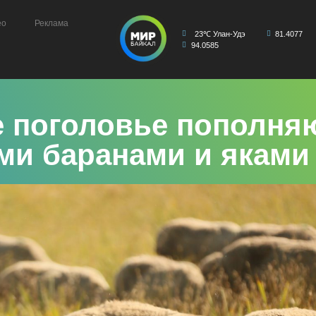
ео
Реклама
23℃ Улан-Удэ
81.4077
94.0585
е поголовье пополня
и баранами и яками 