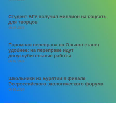
Студент БГУ получил миллион на соцсеть
для творцов
06.08.2026
Паромная переправа на Ольхон станет
удобнее: на переправе идут
дноуглубительные работы
06.08.2026
Школьники из Бурятии в финале
Всероссийского экологического форума
06.08.2026