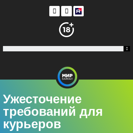
Ужесточение
требований для
курьеров