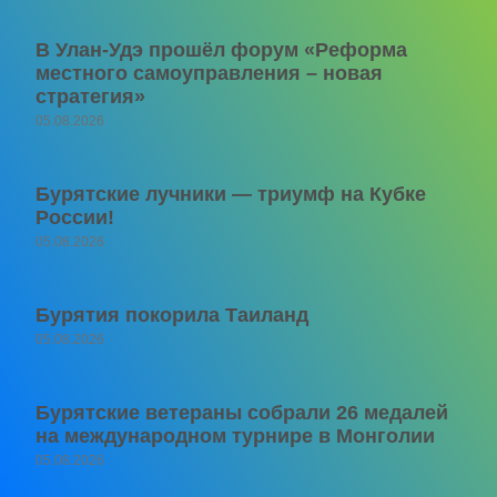
В Улан-Удэ прошёл форум «Реформа
местного самоуправления – новая
стратегия»
05.08.2026
Бурятские лучники — триумф на Кубке
России!
05.08.2026
Бурятия покорила Таиланд
05.08.2026
Бурятские ветераны собрали 26 медалей
на международном турнире в Монголии
05.08.2026