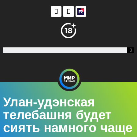
Улан-удэнская
телебашня будет
сиять намного чаще