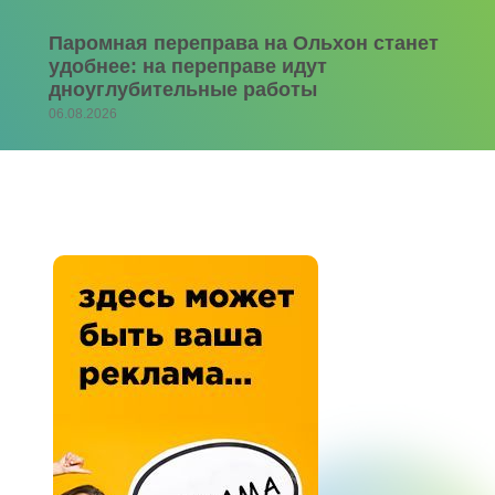
Паромная переправа на Ольхон станет
удобнее: на переправе идут
дноуглубительные работы
06.08.2026