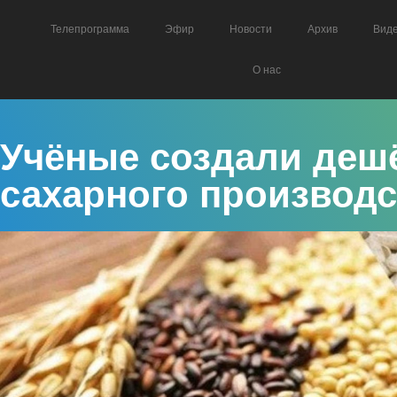
Телепрограмма
Эфир
Новости
Архив
Вид
О нас
Учёные создали деш
сахарного производс