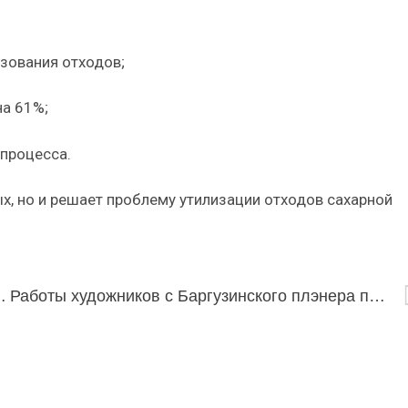
ьзования отходов;
на 61%;
 процесса.
х, но и решает проблему утилизации отходов сахарной
ищают воду от загрязнений
Работы художников с Баргузинского плэнера представят в Северобайкальске