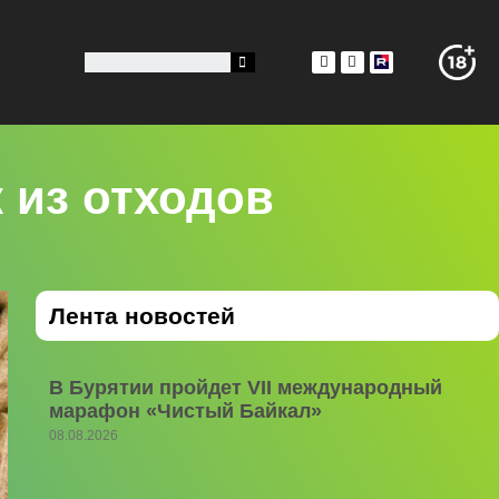
 из отходов
Лента новостей
В Бурятии пройдет VII международный
марафон «Чистый Байкал»
08.08.2026