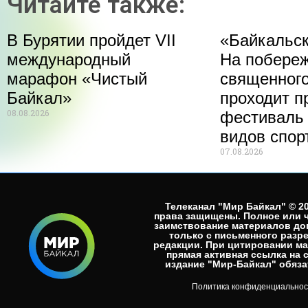
Читайте также:
В Бурятии пройдет VII
«Байкальск
международный
На побере
марафон «Чистый
священного
Байкал»
проходит п
08.08.2026
фестиваль
видов спор
07.08.2026
Телеканал "Мир Байкал" © 20
права защищены. Полное или 
заимствование материалов до
только с письменного разр
редакции. При цитировании м
прямая активная ссылка на 
издание "Мир-Байкал" обязат
Политика конфиденциальнос