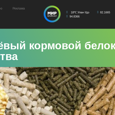
ео
Реклама
18℃ Улан-Удэ
82.1665
94.8366
ёвый кормовой белок
тва