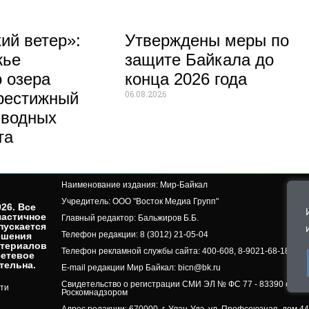
ий ветер»:
Утверждены меры по
жье
защите Байкала до
 озера
конца 2026 года
06.08.2026
рестижный
 водных
та
Наименование издания: Мир-Байкал
Учредитель: ООО "Восток Медиа Групп"
26. Все
частичное
Главный редактор: Бальжиров Б.Б.
пускается
Телефон редакции: 8 (3012) 21-05-04
ешения
атериалов
Телефон рекламной службы сайта: 400-608, 8-9021-68-18-50, 
сетевое
ельна.​
E-mail редакции Мир Байкал: bicn@bk.ru
Свидетельство о регистрации СМИ ЭЛ № ФС 77 - 83390 от 07.
ти
Роскомнадзором
Адрес редакции: 670000, г. Улан-Удэ, ул. Профсоюзная, дом 44