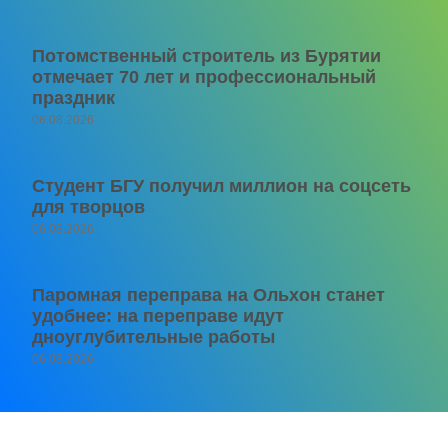
Потомственный строитель из Бурятии
отмечает 70 лет и профессиональный
праздник
06.08.2026
Студент БГУ получил миллион на соцсеть
для творцов
06.08.2026
Паромная переправа на Ольхон станет
удобнее: на переправе идут
дноуглубительные работы
06.08.2026