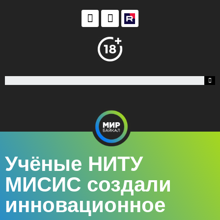
Учёные НИТУ
МИСИС создали
инновационное