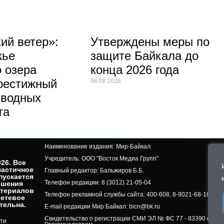
ий ветер»:
Утверждены меры по
жье
защите Байкала до
 озера
конца 2026 года
06.08.2026
рестижный
 водных
та
Наименование издания: Мир-Байкал
Учредитель: ООО "Восток Медиа Групп"
26. Все
частичное
Главный редактор: Бальжиров Б.Б.
пускается
Телефон редакции: 8 (3012) 21-05-04
ешения
атериалов
Телефон рекламной службы сайта: 400-608, 8-9021-68-18-50, 
сетевое
ельна.​
E-mail редакции Мир Байкал: bicn@bk.ru
Свидетельство о регистрации СМИ ЭЛ № ФС 77 - 83390 от 07.
ти