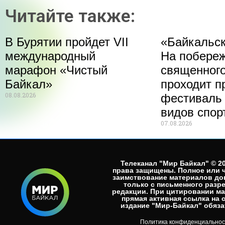
Читайте также:
В Бурятии пройдет VII
«Байкальск
международный
На побере
марафон «Чистый
священного
Байкал»
проходит п
08.08.2026
фестиваль
видов спор
07.08.2026
Телеканал "Мир Байкал" © 20
права защищены. Полное или 
заимствование материалов до
только с письменного разр
редакции. При цитировании м
прямая активная ссылка на 
издание "Мир-Байкал" обязат
Политика конфиденциальнос