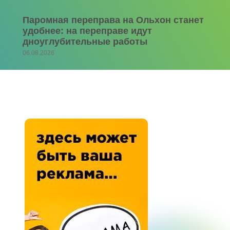
Паромная переправа на Ольхон станет
удобнее: на переправе идут
дноуглубительные работы
06.08.2026