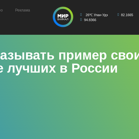
ео
Реклама
26℃ Улан-Удэ
82.1665
94.8366
азывать пример свои
е лучших в России