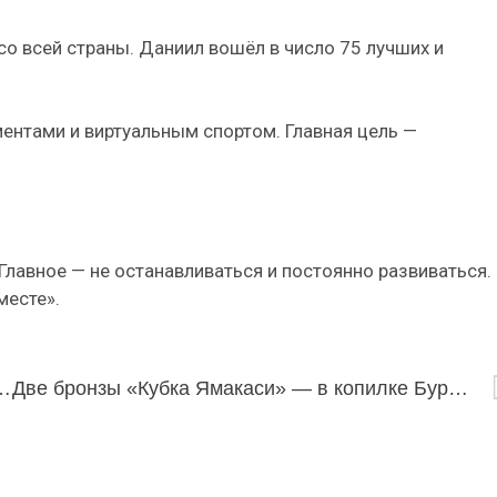
со всей страны. Даниил вошёл в число 75 лучших и
ентами и виртуальным спортом. Главная цель —
лавное — не останавливаться и постоянно развиваться.
месте».
рили всероссийскую олимпиаду по китайскому язык
Две бронзы «Кубка Ямакаси» — в копилке Бурятии!