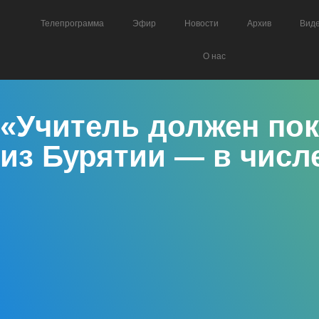
Телепрограмма
Эфир
Новости
Архив
Вид
О нас
«Учитель должен пок
из Бурятии — в числ