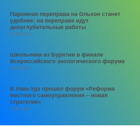
Паромная переправа на Ольхон станет
удобнее: на переправе идут
дноуглубительные работы
06.08.2026
Школьники из Бурятии в финале
Всероссийского экологического форума
06.08.2026
В Улан-Удэ прошёл форум «Реформа
местного самоуправления – новая
стратегия»
05.08.2026