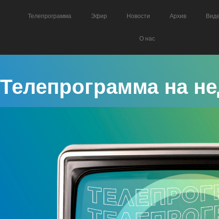
Телепрограмма
Эфир
Новости
Архив
Вид
О нас
Телепрограмма на не