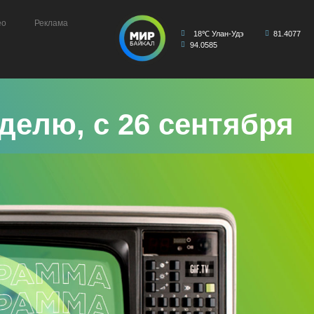
ео
Реклама
18℃ Улан-Удэ
81.4077
94.0585
делю, с 26 сентября