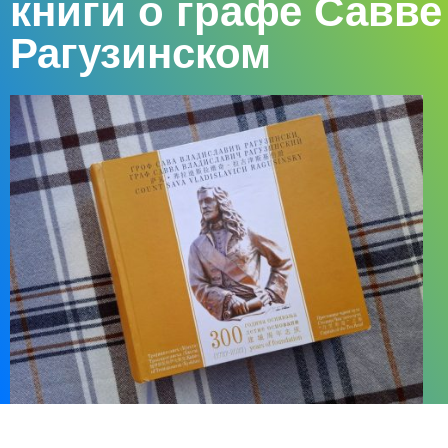
книги о графе Савве
Рагузинском