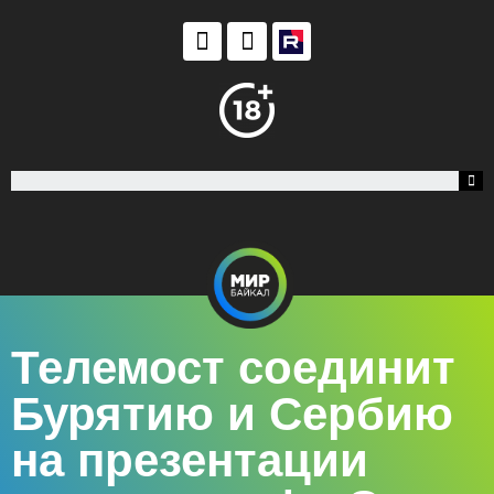
Телемост соединит
Бурятию и Сербию
на презентации