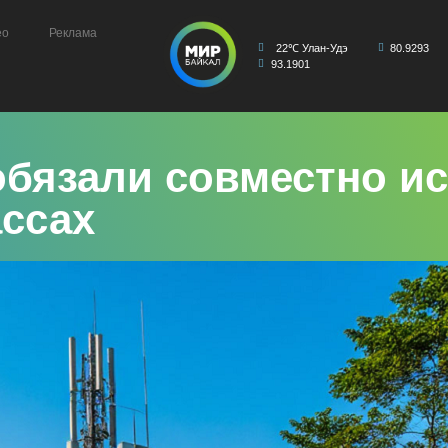
ео
Реклама
22℃ Улан-Удэ
80.9293
93.1901
обязали совместно и
ассах