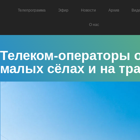
Телепрограмма
Эфир
Новости
Архив
Вид
О нас
Телеком-операторы 
малых сёлах и на тр