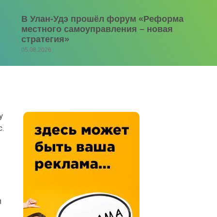
В Улан-Удэ прошёл форум «Реформа
местного самоуправления – новая
стратегия»
05.08.2026
у
с.
п