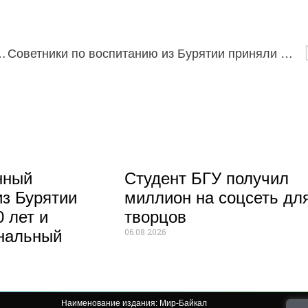
 налоговую выплату в 70–100 тысяч рублей
Советники по воспитанию из Бурятии приняли участие во всероссийской программе «Формула будущего» в Анапе
нный
Студент БГУ получил
из Бурятии
миллион на соцсеть дл
 лет и
творцов
06.08.2026
нальный
Наименование издания: Мир-Байкал