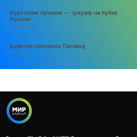
Бурятские лучники — триумф на Кубке
России!
05.08.2026
Бурятия покорила Таиланд
05.08.2026