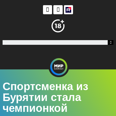
Спортсменка из
Бурятии стала
чемпионкой