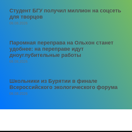
Студент БГУ получил миллион на соцсеть
для творцов
06.08.2026
Паромная переправа на Ольхон станет
удобнее: на переправе идут
дноуглубительные работы
06.08.2026
Школьники из Бурятии в финале
Всероссийского экологического форума
06.08.2026