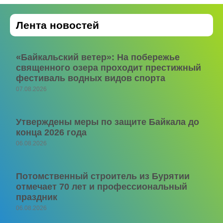
Лента новостей
«Байкальский ветер»: На побережье
священного озера проходит престижный
фестиваль водных видов спорта
07.08.2026
Утверждены меры по защите Байкала до
конца 2026 года
06.08.2026
Потомственный строитель из Бурятии
отмечает 70 лет и профессиональный
праздник
06.08.2026