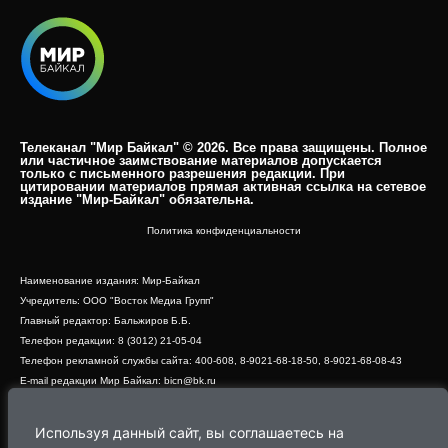
Телеканал "Мир Байкал" © 2026. Все права защищены. Полное
или частичное заимствование материалов допускается
только с письменного разрешения редакции. При
цитировании материалов прямая активная ссылка на сетевое
издание "Мир-Байкал" обязательна.​
Политика конфиденциальности
Наименование издания: Мир-Байкал
Учредитель: ООО "Восток Медиа Групп"
Главный редактор: Бальжиров Б.Б.
Телефон редакции: 8 (3012) 21-05-04
Телефон рекламной службы сайта: 400-608, 8-9021-68-18-50, 8-9021-68-08-43
E-mail редакции Мир Байкал: bicn@bk.ru
Свидетельство о регистрации СМИ ЭЛ № ФС 77 - 83390 от 07.06.2022, выдано
Роскомнадзором
Используя данный сайт, вы соглашаетесь на
Адрес редакции: 670000, г. Улан-Удэ, ул. Профсоюзная, дом 44, офис 1