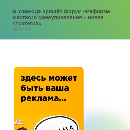
В Улан-Удэ прошёл форум «Реформа
местного самоуправления – новая
стратегия»
05.08.2026