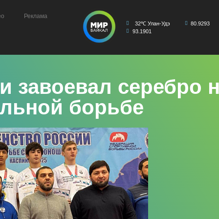
ео
Реклама
32℃ Улан-Удэ
80.9293
93.1901
и завоевал серебро 
ольной борьбе