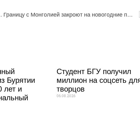
х читающих в России
Границу с Монголией закроют на новогодние праздники
нный
Студент БГУ получил
из Бурятии
миллион на соцсеть дл
 лет и
творцов
06.08.2026
нальный