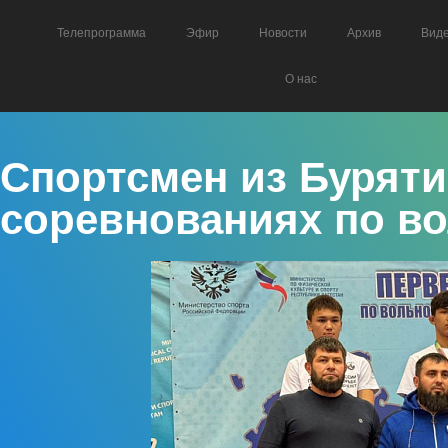
Телепрограмма
Эфир
Новости
Архив
Вид
О нас
Спортсмен из Буряти
соревнованиях по в