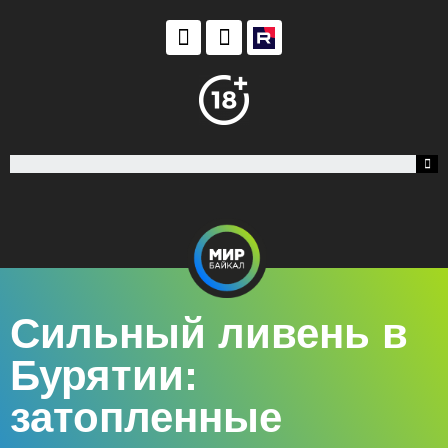
Сильный ливень в
Бурятии:
затопленные