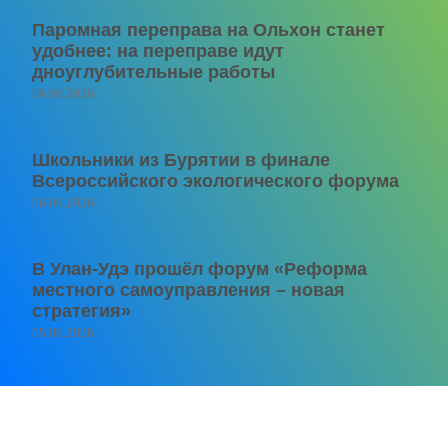
Паромная переправа на Ольхон станет
удобнее: на переправе идут
дноуглубительные работы
06.08.2026
Школьники из Бурятии в финале
Всероссийского экологического форума
06.08.2026
В Улан-Удэ прошёл форум «Реформа
местного самоуправления – новая
стратегия»
05.08.2026