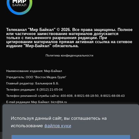
Телеканал "Мир Байкал" © 2026. Все права защищены. Полное
или частичное заимствование материалов допускается
только с письменного разрешения редакции. При
цитировании материалов прямая активная ссылка на сетевое
издание "Мир-Байкал" обязательна.​
Политика конфиденциальности
Наименование издания: Мир-Байкал
Учредитель: ООО "Восток Медиа Групп"
Главный редактор: Бальжиров Б.Б.
Телефон редакции: 8 (3012) 21-05-04
Телефон рекламной службы сайта: 400-608, 8-9021-68-18-50, 8-9021-68-08-43
E-mail редакции Мир Байкал: bicn@bk.ru
Свидетельство о регистрации СМИ ЭЛ № ФС 77 - 83390 от 07.06.2022, выдано
Роскомнадзором
Используя данный сайт, вы соглашаетесь на
Адрес редакции: 670000, г. Улан-Удэ, ул. Профсоюзная, дом 44, офис 1
использование
файлов куки