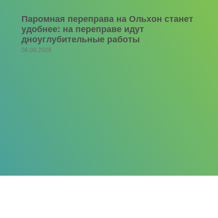
Паромная переправа на Ольхон станет
удобнее: на переправе идут
дноуглубительные работы
06.08.2026