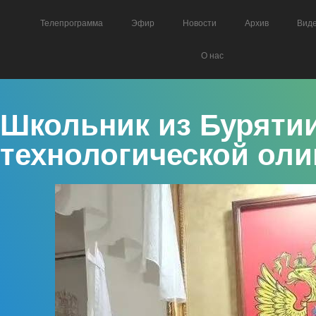
Телепрограмма
Эфир
Новости
Архив
Вид
О нас
Школьник из Буряти
технологической ол