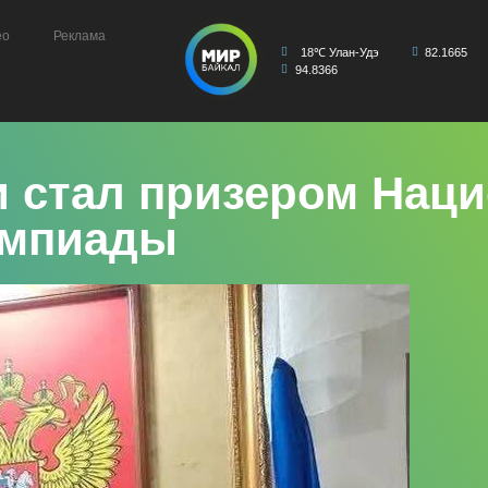
ео
Реклама
18℃ Улан-Удэ
82.1665
94.8366
и стал призером Нац
импиады