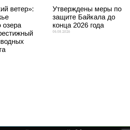
ий ветер»:
Утверждены меры по
жье
защите Байкала до
 озера
конца 2026 года
06.08.2026
рестижный
 водных
та