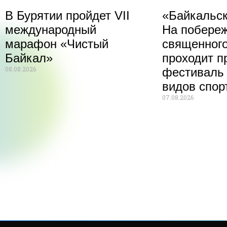
В Бурятии пройдет VII
«Байкальск
международный
На побере
марафон «Чистый
священного
Байкал»
проходит п
08.08.2026
фестиваль
видов спор
07.08.2026