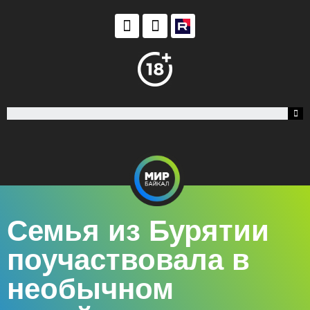
Семья из Бурятии
поучаствовала в
необычном