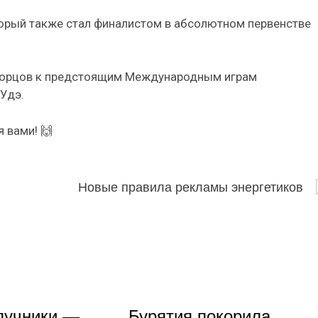
орый также стал финалистом в абсолютном первенстве
 борцов к предстоящим Международным играм
-Удэ.
 вами! 🙌
Новые правила рекламы энергетиков
лучники —
Бурятия покорила