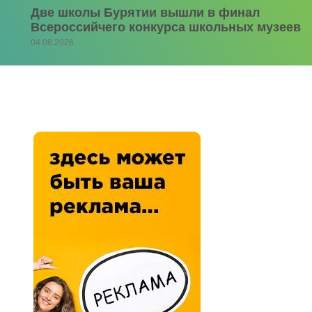
Две школы Бурятии вышли в финал
Всероссийчего конкурса школьных музеев
04.08.2026