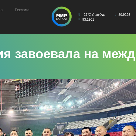
ео
Реклама
27℃ Улан-Удэ
80.9293
93.1901
ия завоевала на меж