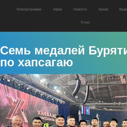
Телепрограмма
Эфир
Новости
Архив
Вид
О нас
Семь медалей Бурят
по хапсагаю