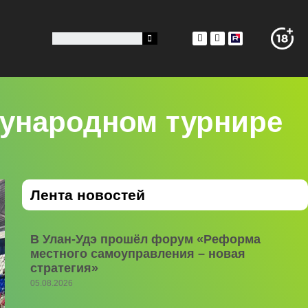
дународном турнире
Лента новостей
В Улан-Удэ прошёл форум «Реформа
местного самоуправления – новая
стратегия»
05.08.2026