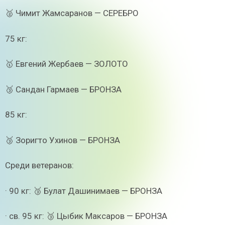
🥈 Чимит Жамсаранов — СЕРЕБРО
75 кг:
🥇 Евгений Жербаев — ЗОЛОТО
🥉 Сандан Гармаев — БРОНЗА
85 кг:
🥉 Зоригто Ухинов — БРОНЗА
Среди ветеранов:
· 90 кг: 🥉 Булат Дашинимаев — БРОНЗА
· св. 95 кг: 🥉 Цыбик Максаров — БРОНЗА