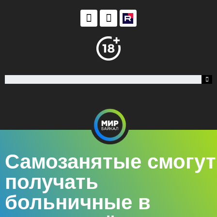
Самозанятые смогут
получать
больничные в