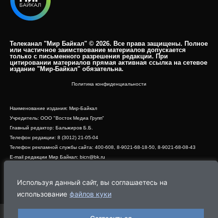
Телеканал "Мир Байкал" © 2026. Все права защищены. Полное
или частичное заимствование материалов допускается
только с письменного разрешения редакции. При
цитировании материалов прямая активная ссылка на сетевое
издание "Мир-Байкал" обязательна.​
Политика конфиденциальности
Наименование издания: Мир-Байкал
Учредитель: ООО "Восток Медиа Групп"
Главный редактор: Бальжиров Б.Б.
Телефон редакции: 8 (3012) 21-05-04
Телефон рекламной службы сайта: 400-608, 8-9021-68-18-50, 8-9021-68-08-43
E-mail редакции Мир Байкал: bicn@bk.ru
Свидетельство о регистрации СМИ ЭЛ № ФС 77 - 83390 от 07.06.2022, выдано
Роскомнадзором
Используя данный сайт, вы соглашаетесь на
Адрес редакции: 670000, г. Улан-Удэ, ул. Профсоюзная, дом 44, офис 1
использование
файлов куки